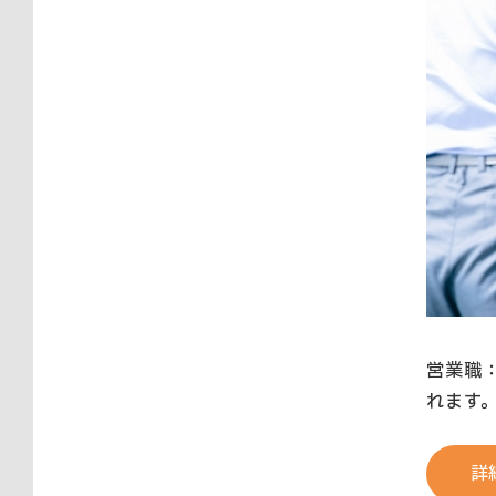
営業職
れます
詳